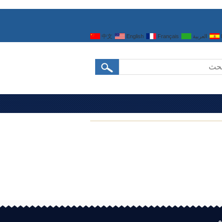
العربية
Français
English
中文
م