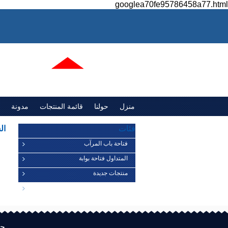
googlea70fe95786458a77.html
منزل
حولنا
قائمة المنتجات
مدونة
فئات
ال
فتاحة باب المرآب
المتداول فتاحة بوابة
منتجات جديدة
مكونات باب المرآب
حو