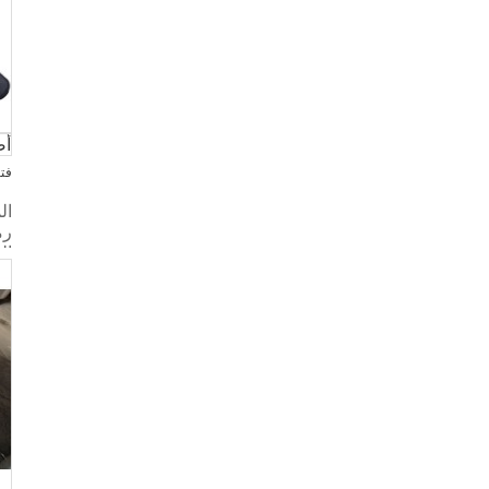
أض
فتا
ال