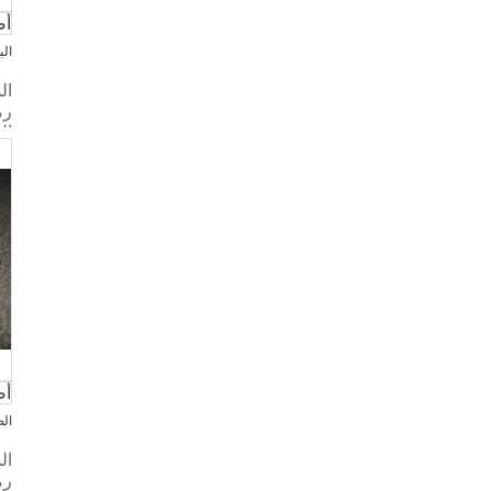
أض
الب
ال
أض
ال