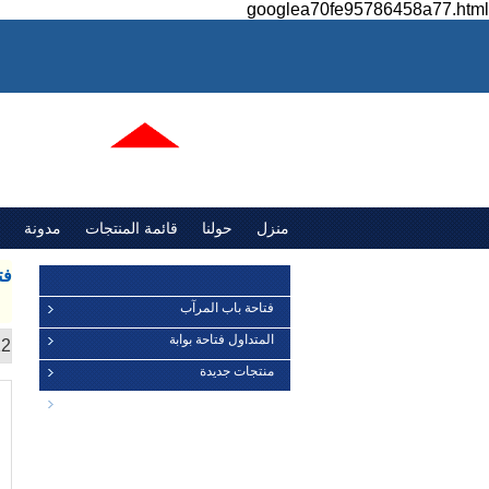
googlea70fe95786458a77.html
منزل
حولنا
قائمة المنتجات
مدونة
فئات
فت
فتاحة باب المرآب
المتداول فتاحة بوابة
12 نت
عرض
منتجات جديدة
مكونات باب المرآب