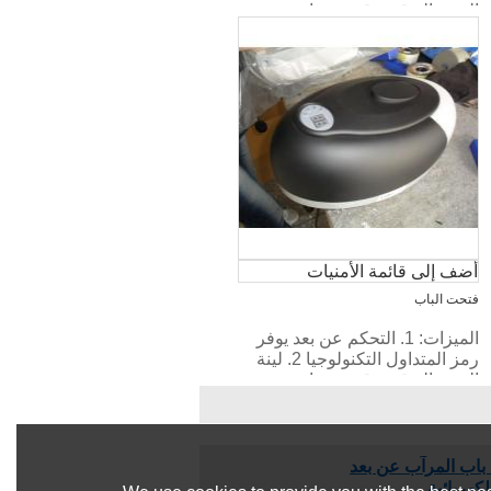
البدء والتوقف، قوية، صامتة.
أضف إلى قائمة الأمنيات
فتحت الباب
الميزات: 1. التحكم عن بعد يوفر
رمز المتداول التكنولوجيا 2. لينة
البدء والتوقف، قوية، صامتة.
باب المرآب عن بعد
كهربائية