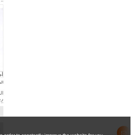
ال
أض
ال
ال
ا