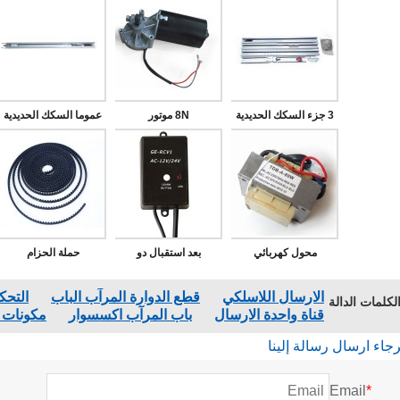
3 جزء السكك الحديدية
8N موتور
عموما السكك الحديدية
(حديد السكك الحديدية أو
(حديد السكك الحديدية أو
ألو)
ألو)
محول كهربائي
بعد استقبال دو
حملة الحزام
الارسال اللاسلكي
قطع الدوارة المرآب الباب
التحك
لكلمات الدالة
قناة واحدة الارسال
باب المرآب اكسسوار
مكونات ا
رجاء ارسال رسالة إلينا
Email
*