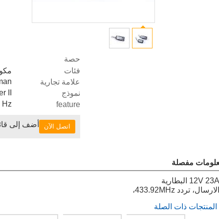
حصة
فئات
مكون
man
علامة تجارية
r II
نموذج
 Hz
feature
أضف إلى قائم
اتصل الآن
لومات مفصلة
23
12V
البطارية
لارسال،
تردد
433.92MHz
،
المنتجات ذات الصلة