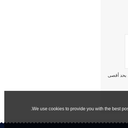
ط .rar / .zip / .jpg / .png / .gif / .doc / .xls / .pdf ، بحد أقصى
We use cookies to provide you with the best pos