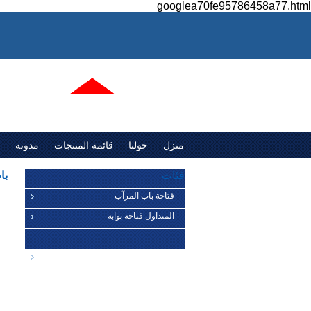
googlea70fe95786458a77.html
منزل
حولنا
قائمة المنتجات
مدونة
فئات
با
فتاحة باب المرآب
المتداول فتاحة بوابة
منتجات جديدة
مكونات باب المرآب