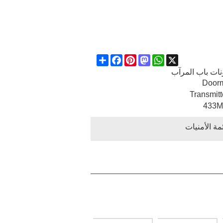
Share
Facebook
Pinterest
Mastodon
WhatsApp
X
ات باب المرآب
Door
Transmitte
433M
ة الأمنيات