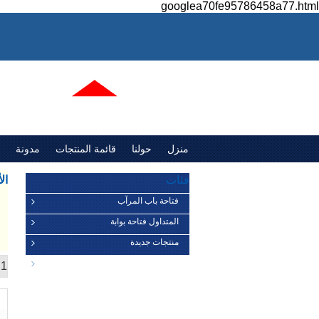
googlea70fe95786458a77.html
منزل
حولنا
قائمة المنتجات
مدونة
فئات
ال
فتاحة باب المرآب
خ
المتداول فتاحة بوابة
ا
ا
منتجات جديدة
مكونات باب المرآب
1 نتيجة
عرض