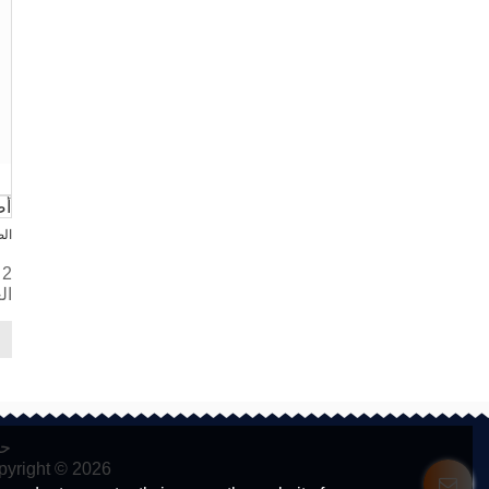
أض
ال
ال
حو
pyright © 2026